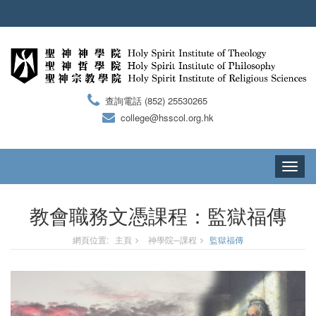
查詢電話 (852) 25530265
college@hsscol.org.hk
Toggle
navigati
教會職務文憑課程：監獄福傳
網頁位置:
主頁
神學院─課程
監獄福傳