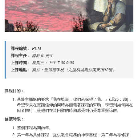
課程編號：
PEM
課程主任：
陳錦富 先生
上課時間：
星期三：下午 7:00-9:00
上課地點：
樂富：聖博德學校（九龍橫頭磡富美東街12號）
課程目的：
基於主耶穌的要求『我在監裏，你們來探望了我。』(瑪25：36)，
希望學員在實踐信仰的同時亦能藉著課程的幫助，學習到如何與在
囚者同行，使他們在這困難的時期感受到仍受尊重與諒解。
修讀時限：
整個課程為期兩年。
第一年為共修課程，提供教會職務的神學基礎；第二年為專修課