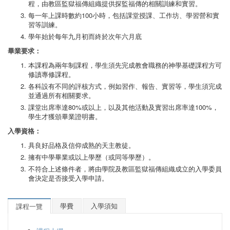
程，由教區監獄福傳組織提供探監福傳的相關訓練和實習。
每一年上課時數約100小時，包括課堂授課、工作坊、學習營和實
習等訓練。
學年始於每年九月初而終於次年六月底
畢業要求：
本課程為兩年制課程，學生須先完成教會職務的神學基礎課程方可
修讀專修課程。
各科設有不同的評核方式，例如習作、報告、實習等，學生須完成
並通過所有相關要求。
課堂出席率達80%或以上，以及其他活動及實習出席率達100%，
學生才獲頒畢業證明書。
入學資格：
具良好品格及信仰成熟的天主教徒。
擁有中學畢業或以上學歷（或同等學歷）。
不符合上述條件者，將由學院及教區監獄福傳組織成立的入學委員
會決定是否接受入學申請。
學費
入學須知
課程一覽