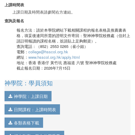
上課時間表
上課日期及時間表請參閱右方連結。
查詢及報名
報名方法：請於本學院網站下載相關課程的報名表格及推薦書表
格，填妥後連同所需的證明文件寄回：聖神神學院校務處（信封上
請註明報讀的課程名稱，並請貼上足夠郵資）。
查詢電話：（852）2553 0265（崔小姐）
電郵：
college@hsscol.org.hk
網址：
www.hsscol.org.hk/apply.html
地址：香港 香港仔 黃竹坑 惠福道 六號 聖神神學院校務處
截止報名日期：2026年7月15日
神學院：學員須知
神學院：上課日期
日間課程：上課時間表
各類表格下載