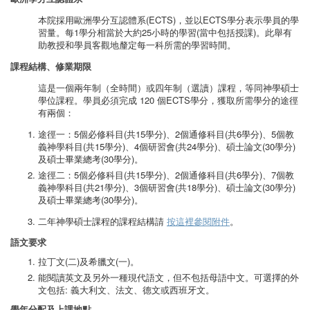
本院採用歐洲學分互認體系(ECTS)，並以ECTS學分表示學員的學
習量。每1學分相當於大約25小時的學習(當中包括授課)。此舉有
助教授和學員客觀地釐定每一科所需的學習時間。
課程結構、修業期限
這是一個兩年制（全時間）或四年制（選讀）課程，等同神學碩士
學位課程。學員必須完成 120 個ECTS學分，獲取所需學分的途徑
有兩個：
途徑一：5個必修科目(共15學分)、2個通修科目(共6學分)、5個教
義神學科目(共15學分)、4個研習會(共24學分)、碩士論文(30學分)
及碩士畢業總考(30學分)。
途徑二：5個必修科目(共15學分)、2個通修科目(共6學分)、7個教
義神學科目(共21學分)、3個研習會(共18學分)、碩士論文(30學分)
及碩士畢業總考(30學分)。
二年神學碩士課程的課程結構請
按這裡參閱附件
。
語文要求
拉丁文(二)及希臘文(一)。
能閱讀英文及另外一種現代語文，但不包括母語中文。可選擇的外
文包括: 義大利文、法文、德文或西班牙文。
學年分配及上課地點