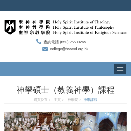
查詢電話 (852) 25530265
college@hsscol.org.hk
Toggle
navigati
神學碩士（教義神學）課程
網頁位置：
主頁
神學院
神學課程