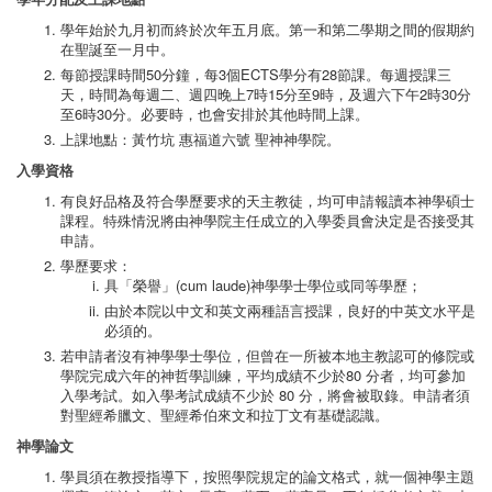
學年始於九月初而終於次年五月底。第一和第二學期之間的假期約
在聖誕至一月中。
每節授課時間50分鐘，每3個ECTS學分有28節課。每週授課三
天，時間為每週二、週四晚上7時15分至9時，及週六下午2時30分
至6時30分。必要時，也會安排於其他時間上課。
上課地點：黃竹坑 惠福道六號 聖神神學院。
入學資格
有良好品格及符合學歷要求的天主教徒，均可申請報讀本神學碩士
課程。特殊情況將由神學院主任成立的入學委員會決定是否接受其
申請。
學歷要求：
具「榮譽」(cum laude)神學學士學位或同等學歷；
由於本院以中文和英文兩種語言授課，良好的中英文水平是
必須的。
若申請者沒有神學學士學位，但曾在一所被本地主教認可的修院或
學院完成六年的神哲學訓練，平均成績不少於80 分者，均可參加
入學考試。如入學考試成績不少於 80 分，將會被取錄。申請者須
對聖經希臘文、聖經希伯來文和拉丁文有基礎認識。
神學論文
學員須在教授指導下，按照學院規定的論文格式，就一個神學主題