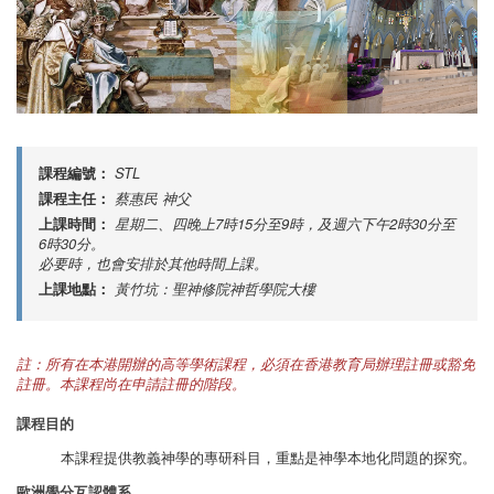
課程編號：
STL
課程主任：
蔡惠民 神父
上課時間：
星期二、四晚上7時15分至9時，及週六下午2時30分至
6時30分。
必要時，也會安排於其他時間上課。
上課地點：
黃竹坑：聖神修院神哲學院大樓
註：所有在本港開辦的高等學術課程，必須在香港教育局辦理註冊或豁免
註冊。本課程尚在申請註冊的階段。
課程目的
本課程提供教義神學的專研科目，重點是神學本地化問題的探究。
歐洲學分互認體系