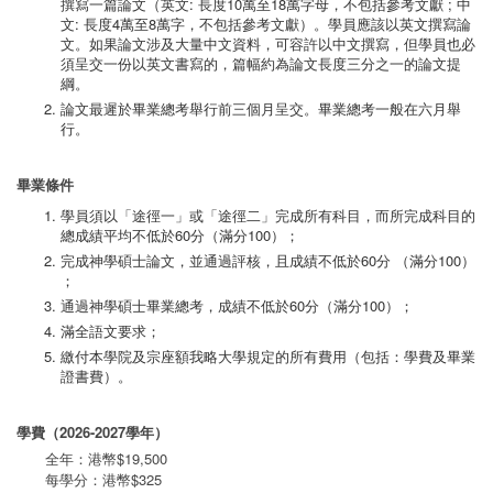
撰寫一篇論文（英文: 長度10萬至18萬字母，不包括參考文獻 ; 中
文: 長度4萬至8萬字，不包括參考文獻）。學員應該以英文撰寫論
文。如果論文涉及大量中文資料，可容許以中文撰寫，但學員也必
須呈交一份以英文書寫的，篇幅約為論文長度三分之一的論文提
綱。
論文最遲於畢業總考舉行前三個月呈交。畢業總考一般在六月舉
行。
畢業條件
學員須以「途徑一」或「途徑二」完成所有科目，而所完成科目的
總成績平均不低於60分（滿分100）；
完成神學碩士論文，並通過評核，且成績不低於60分 （滿分100）
；
通過神學碩士畢業總考，成績不低於60分（滿分100）；
滿全語文要求；
繳付本學院及宗座額我略大學規定的所有費用（包括：學費及畢業
證書費）。
學費（2026-2027學年）
全年：港幣$19,500
每學分：港幣$325