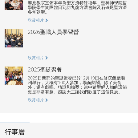
響應教宗宣佈本年為聖方濟特殊禧年，聖神神學院哲
學院學生於團體日到訪九龍方濟會院及石硤尾聖方濟
各堂朝聖。
欣賞相片
2026聖職人員學習營
欣賞相片
2025聖誕聚餐
2025日間部的聖誕聚餐已於12月19日在修院飯廳順
利舉行，大概有100人參加，場面熱鬧。除了美食
外，還有獻唱、猜謎和抽獎；當中猜聖經人物的環節
更是非常有趣。感謝天主讓我們歡度了這個良辰。
欣賞相片
行事曆