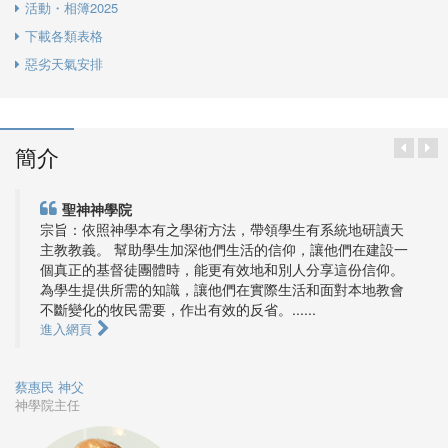
活動・相簿2025
下載各類表格
惡劣天氣安排
簡介
聖神神學院
宗旨：依照神學本有之學術方法，帶領學生有系統地研讀天
主教教義。 幫助學生加深他們生活的信仰，讓他們在建設一
個真正的基督徒團體時，能更有效地和別人分享這份信仰。
為學生提供所需的知識，讓他們在實際生活和面對本地教會
不斷變化的牧民需要，作出有效的反省。......
進入網頁
蔡惠民 神父
神學院主任