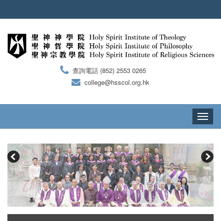
查詢電話 (852) 2553 0265
college@hsscol.org.hk
Toggle
navigati