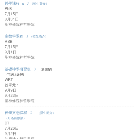
哲學課程 ☼ ☽
（招生簡介）
PhB
7月15日
8月31日
聖神修院神哲學院
宗教學課程 ☽
（招生簡介）
RSB
7月15日
9月1日
聖神修院神哲學院
基礎神學研習班 ☽
(新開辦)
(可網上參與)
WBT
首單元：
9月9日
9月23日
聖神修院神哲學院
神學文憑課程 ☽
（招生簡介）
（可遙距修讀）
DT
7月26日
9月2日
油麻地：新民書院