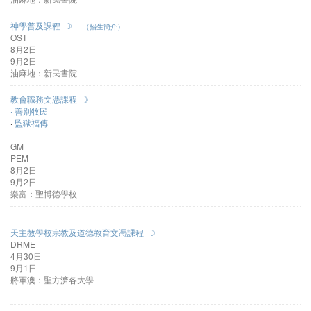
神學普及課程 ☽
（招生簡介）
OST
8月2日
9月2日
油麻地：新民書院
教會職務文憑課程 ☽
‧
善別牧民
‧
監獄福傳
GM
PEM
8月2日
9月2日
樂富：聖博德學校
天主教學校宗教及道德教育文憑課程 ☽
DRME
4月30日
9月1日
將軍澳：聖方濟各大學